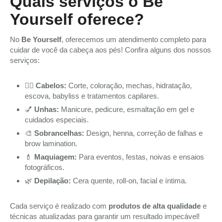
Quais serviços o Be
Yourself oferece?
No
Be Yourself
, oferecemos um atendimento completo para
cuidar de você da cabeça aos pés! Confira alguns dos nossos
serviços:
💇‍♀️
Cabelos:
Corte, coloração, mechas, hidratação,
escova, babyliss e tratamentos capilares.
💅
Unhas:
Manicure, pedicure, esmaltação em gel e
cuidados especiais.
🎨
Sobrancelhas:
Design, henna, correção de falhas e
brow lamination.
💄
Maquiagem:
Para eventos, festas, noivas e ensaios
fotográficos.
🌿
Depilação:
Cera quente, roll-on, facial e íntima.
Cada serviço é realizado com
produtos de alta qualidade
e
técnicas atualizadas para garantir um resultado impecável!